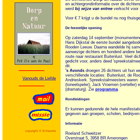
en achtergrondinformatie over de dichters
werd
bij wijze van entree
verkocht voor 
Voor € 7 krijgt u de bundel nu nog thuisg
De feestelijke opening
Op zaterdag 14 september (monumentenda
Hans Dijkstal de eerste bundel aangebod
Rooden Leeuw. Daarna wandelde hij sam
aanwezige dichters en honderd andere be
route naar restaurant Buitenlust. Veel di
gedicht voor, anders deed 'spreekstalme
dit.
's Avonds
droegen 26 dichters uit hun we
verschillende locaties: Buitenlust, de R
Vanouds de Liefde
Andrieskerk. Spreekstalmeesters waren
(toneelspeler), Jack Vroemen (verteller
(dramaturg). Zie
programma
.
Rondleidingen
Er kunnen gedurende de hele manifestati
gegeven aan groepen, scholen, bedrijven
Informatie
copyright © Schworks
Roeland Schweitzer
Overstraat 5, 3958 BR Amerongen