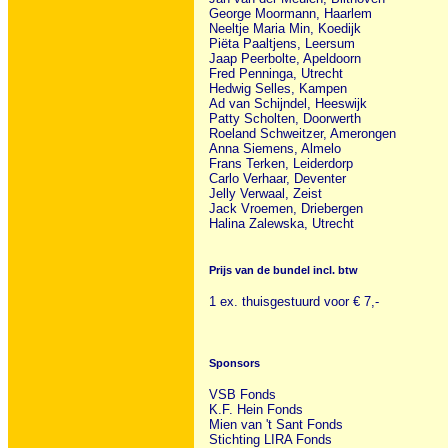
George Moormann, Haarlem
Neeltje Maria Min, Koedijk
Piëta Paaltjens, Leersum
Jaap Peerbolte, Apeldoorn
Fred Penninga, Utrecht
Hedwig Selles, Kampen
Ad van Schijndel, Heeswijk
Patty Scholten, Doorwerth
Roeland Schweitzer, Amerongen
Anna Siemens, Almelo
Frans Terken, Leiderdorp
Carlo Verhaar, Deventer
Jelly Verwaal, Zeist
Jack Vroemen, Driebergen
Halina Zalewska, Utrecht
Prijs van de bundel incl. btw
1 ex. thuisgestuurd voor € 7,-
Sponsors
VSB Fonds
K.F. Hein Fonds
Mien van 't Sant Fonds
Stichting LIRA Fonds