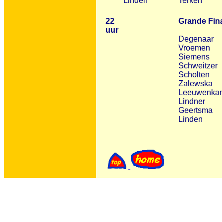
Linden
Terken
22
Grande Fin
uur
Degenaar
Vroemen
Siemens
Schweitzer
Scholten
Zalewska
Leeuwenka
Lindner
Geertsma
Linden