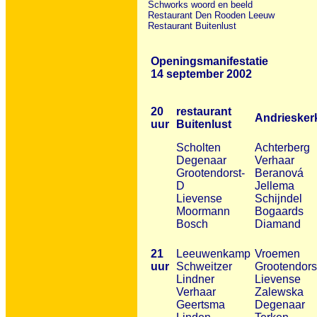
Schworks woord en beeld
Restaurant Den Rooden Leeuw
Restaurant Buitenlust
Openingsmanifestatie
14 september 2002
20
restaurant
Andriesk
uur
Buitenlust
Scholten
Achterberg
Degenaar
Verhaar
Grootendorst-
Beranová
D
Jellema
Lievense
Schijndel
Moormann
Bogaards
Bosch
Diamand
21
Leeuwenkamp
Vroemen
uur
Schweitzer
Grootendors
Lindner
Lievense
Verhaar
Zalewska
Geertsma
Degenaar