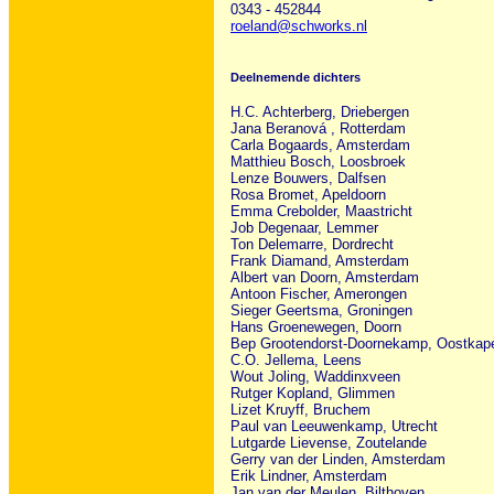
0343 - 452844
roeland@schworks.nl
Deelnemende dichters
H.C. Achterberg, Driebergen
Jana Beranová , Rotterdam
Carla Bogaards, Amsterdam
Matthieu Bosch, Loosbroek
Lenze Bouwers, Dalfsen
Rosa Bromet, Apeldoorn
Emma Crebolder, Maastricht
Job Degenaar, Lemmer
Ton Delemarre, Dordrecht
Frank Diamand, Amsterdam
Albert van Doorn, Amsterdam
Antoon Fischer, Amerongen
Sieger Geertsma, Groningen
Hans Groenewegen, Doorn
Bep Grootendorst-Doornekamp, Oostkape
C.O. Jellema, Leens
Wout Joling, Waddinxveen
Rutger Kopland, Glimmen
Lizet Kruyff, Bruchem
Paul van Leeuwenkamp, Utrecht
Lutgarde Lievense, Zoutelande
Gerry van der Linden, Amsterdam
Erik Lindner, Amsterdam
Jan van der Meulen, Bilthoven