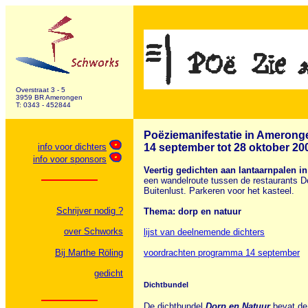
Overstraat 3 - 5
3959 BR Amerongen
T: 0343 - 452844
Poëziemanifestatie in Amerong
info voor dichters
14 september tot 28 oktober 20
info voor sponsors
Veertig gedichten aan lantaarnpalen i
een wandelroute tussen de restaurants 
Buitenlust. Parkeren voor het kasteel.
Schrijver nodig ?
Thema: dorp en natuur
over Schworks
lijst van deelnemende dichters
Bij Marthe Röling
voordrachten programma 14 september
gedicht
Dichtbundel
De dichtbundel
Dorp en Natuur
bevat de