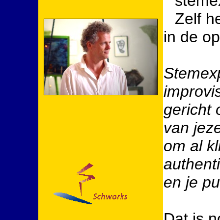
stemex
Zelf h
in de op
Stemexp
improvi
gericht 
van jeze
om al kl
authent
en je pu
Dat is 