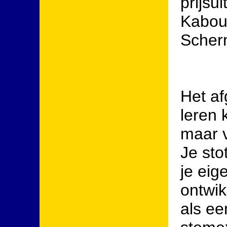
prijsu
Kabout
Scher
Het af
leren 
maar v
Je sto
je eig
ontwik
als ee