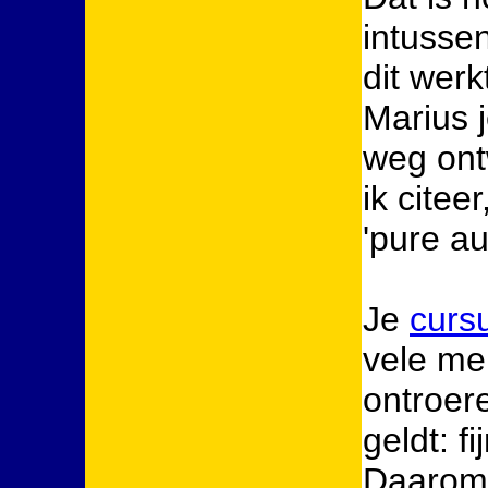
intusse
dit werk
Marius j
weg ontw
ik citee
'pure au
Je
curs
vele me
ontroer
geldt: f
Daarom 