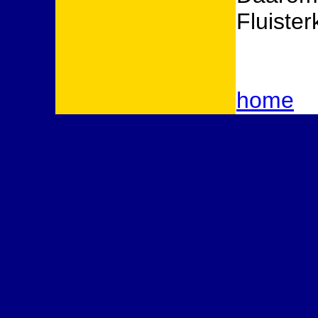
Fluister
home