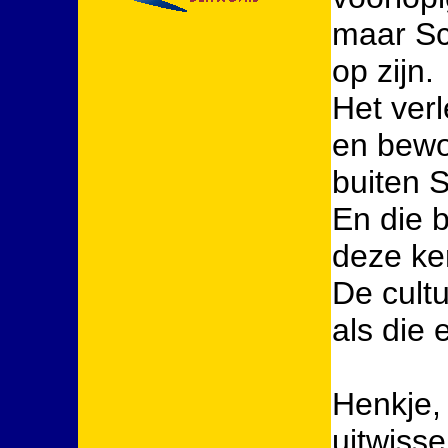
maar Sc
op zijn.
Het ver
en bewo
buiten 
En die 
deze ke
De cult
als die 
Henkje,
uitwisse