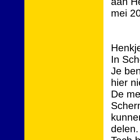
aan H
mei 2
Henkj
In Sch
Je bent
hier n
De men
Scher
kunnen
delen.