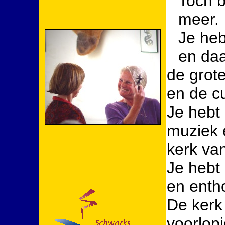
Toch b
meer.
Je heb
en daa
de grot
en de c
Je hebt 
muziek 
kerk va
Je hebt
en enth
De kerk 
voorlopi