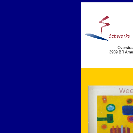
Overstraa
3959 BR Ame