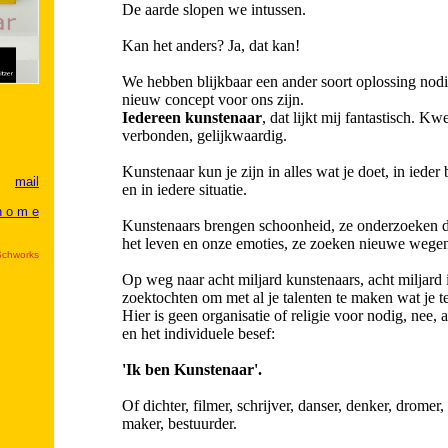
De aarde slopen we intussen.
Kan het anders? Ja, dat kan!
We hebben blijkbaar een ander soort oplossing nodig
nieuw concept voor ons zijn.
Iedereen kunstenaar
, dat lijkt mij fantastisch. K
verbonden, gelijkwaardig.
Kunstenaar kun je zijn in alles wat je doet, in iede
mail
en in iedere situatie.
h o m e
Kunstenaars brengen schoonheid, ze onderzoeken d
het leven en onze emoties, ze zoeken nieuwe wegen,
Schworks
Op weg naar acht miljard kunstenaars, acht miljard 
zoektochten om met al je talenten te maken wat je t
Hier is geen organisatie of religie voor nodig, nee, 
en het individuele besef:
'Ik ben Kunstenaar'.
Of dichter, filmer, schrijver, danser, denker, dromer,
maker, bestuurder.